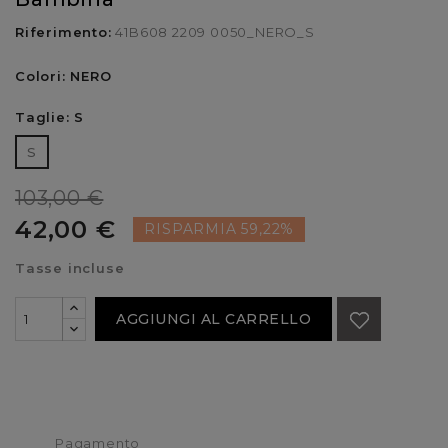
Riferimento:
41B608 2209 0050_NERO_S
Colori: NERO
Taglie: S
S
103,00 €
42,00 €
RISPARMIA 59,22%
Tasse incluse
AGGIUNGI AL CARRELLO
Pagamento