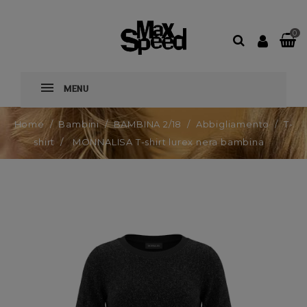
0
MENU
Home
Bambini
BAMBINA 2/18
Abbigliamento
T-
shirt
MONNALISA T-shirt lurex nera bambina