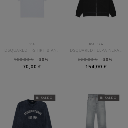
10A
10A
,
12A
DSQUARED FELPA NERA...
DSQUARED T-SHIRT BIANCA CON...
100,00 €
-30%
220,00 €
-30%
70,00 €
154,00 €
AGGIUNGI AL CARRELLO
AGGIUNGI AL CARRELLO
IN SALDO!
IN SALDO!