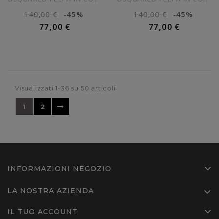
140,00 €
-45%
140,00 €
-45%
77,00 €
77,00 €
AGGIUNGI AL CARRELLO
AGGIUNGI AL CARRELLO
Visualizzati 1-36 su 50 articoli
1
2
INFORMAZIONI NEGOZIO
LA NOSTRA AZIENDA
IL TUO ACCOUNT