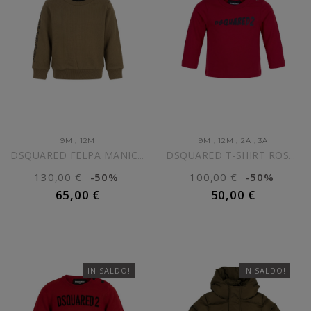
9M
,
12M
9M
,
12M
,
2A
,
3A
DSQUARED FELPA MANICA LUNGA...
DSQUARED T-SHIRT ROSSA NEONATO
130,00 €
-50%
100,00 €
-50%
65,00 €
50,00 €
AGGIUNGI AL CARRELLO
AGGIUNGI AL CARRELLO
IN SALDO!
IN SALDO!