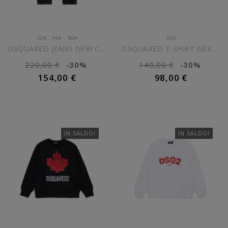
12A
,
14A
,
16A
10A
DSQUARED JEANS NERI COOL...
DSQUARED T-SHIRT NERA CON...
220,00 €
-30%
140,00 €
-30%
154,00 €
98,00 €
AGGIUNGI AL CARRELLO
AGGIUNGI AL CARRELLO
IN SALDO!
IN SALDO!