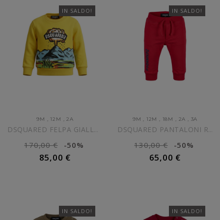
IN SALDO!
IN SALDO!
9M
,
12M
,
2A
9M
,
12M
,
18M
,
2A
,
3A
DSQUARED FELPA GIALLA NEONATO
DSQUARED PANTALONI ROSSI...
170,00 €
-50%
130,00 €
-50%
85,00 €
65,00 €
AGGIUNGI AL CARRELLO
AGGIUNGI AL CARRELLO
IN SALDO!
IN SALDO!