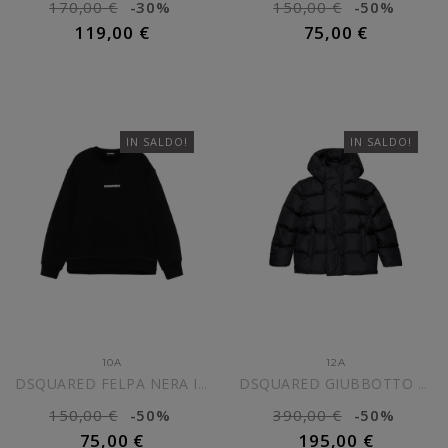
170,00 €
-30%
150,00 €
-50%
119,00 €
75,00 €
AGGIUNGI AL CARRELLO
AGGIUNGI AL CARRELLO
IN SALDO!
IN SALDO!
10A
12A
DSQUARED FELPA NERA IN...
DSQUARED GIUBBOTTO NERO...
150,00 €
-50%
390,00 €
-50%
75,00 €
195,00 €
AGGIUNGI AL CARRELLO
AGGIUNGI AL CARRELLO