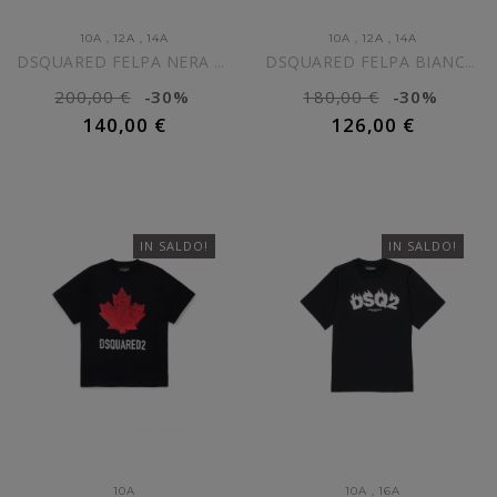
10A
,
12A
,
14A
10A
,
12A
,
14A
DSQUARED FELPA NERA CON...
DSQUARED FELPA BIANCA CON...
200,00 €
-30%
180,00 €
-30%
140,00 €
126,00 €
AGGIUNGI AL CARRELLO
AGGIUNGI AL CARRELLO
IN SALDO!
IN SALDO!
10A
10A
,
16A