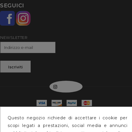
SEGUICI
NEWSLETTER
Iscriviti
Instagram
© 2026 - Max Speed S..r.l. Via Monte San Michele 26
Questo negozio richiede di accettare i cookie per
73100 Lecce P.iva 04190420754
scopi legati a prestazioni, social media e annunci