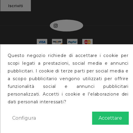
Iscriviti
Instagram
© 2026 - Max Speed S..r.l. Via Monte San Michele 26
Questo negozio richiede di accettare i cookie per
73100 Lecce P.iva 04190420754
scopi legati a prestazioni, social media e annunci
pubblicitari. I cookie di terze parti per social media e
a scopo pubblicitario vengono utilizzati per offrire
funzionalità social e annunci pubblicitari
personalizzati. Accetti i cookie e l'elaborazione dei
dati personali interessati?
Configura
Accettare