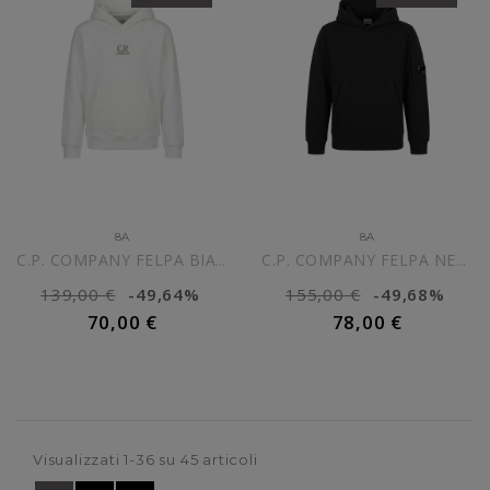
8A
8A
C.P. COMPANY FELPA BIANCA...
C.P. COMPANY FELPA NERA CON...
139,00 €
-49,64%
155,00 €
-49,68%
70,00 €
78,00 €
AGGIUNGI AL CARRELLO
AGGIUNGI AL CARRELLO
Visualizzati 1-36 su 45 articoli