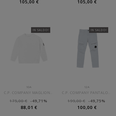
105,00 €
105,00 €
AGGIUNGI AL CARRELLO
AGGIUNGI AL CARRELLO
IN SALDO!
IN SALDO!
10A
12A
C.P. COMPANY MAGLIONE...
C.P. COMPANY PANTALONI...
175,00 €
-49,71%
199,00 €
-49,75%
88,01 €
100,00 €
AGGIUNGI AL CARRELLO
AGGIUNGI AL CARRELLO