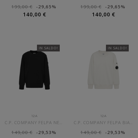
199,00 €
-29,65%
199,00 €
-29,65%
140,00 €
140,00 €
AGGIUNGI AL CARRELLO
AGGIUNGI AL CARRELLO
IN SALDO!
IN SALDO!
12A
12A
C.P. COMPANY FELPA NERA...
C.P. COMPANY FELPA BIANCA...
149,00 €
-29,53%
149,00 €
-29,53%