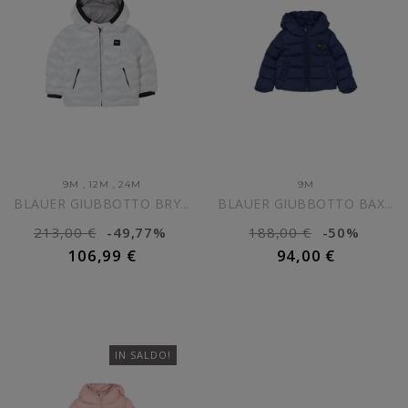
9M
,
12M
,
24M
9M
BLAUER GIUBBOTTO BRYANT...
BLAUER GIUBBOTTO BAXTER BLU...
213,00 €
-49,77%
188,00 €
-50%
106,99 €
94,00 €
AGGIUNGI AL CARRELLO
AGGIUNGI AL CARRELLO
IN SALDO!