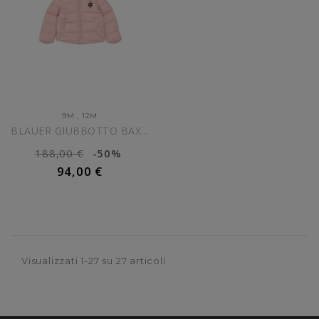
9M
,
12M
BLAUER GIUBBOTTO BAXTER...
188,00 €
-50%
94,00 €
AGGIUNGI AL CARRELLO
Visualizzati 1-27 su 27 articoli