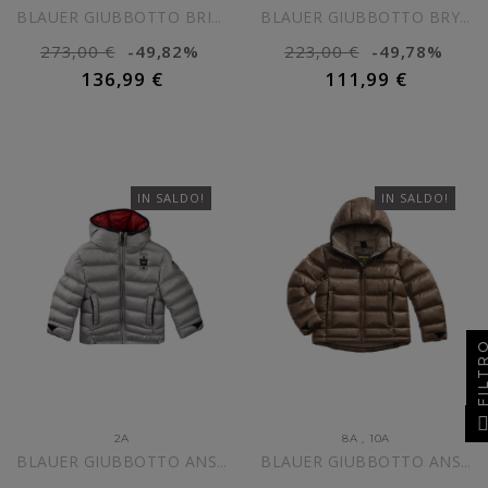
BLAUER GIUBBOTTO BRINTON...
BLAUER GIUBBOTTO BRYANT BLU...
273,00 €
-49,82%
223,00 €
-49,78%
136,99 €
111,99 €
AGGIUNGI AL CARRELLO
AGGIUNGI AL CARRELLO
IN SALDO!
IN SALDO!
FILT
2A
8A
,
10A
BLAUER GIUBBOTTO ANSEL...
BLAUER GIUBBOTTO ANSEL...