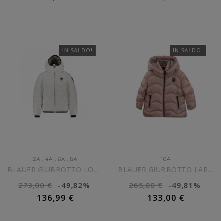
IN SALDO!
IN SALDO!
2A
,
4A
,
6A
,
8A
10A
BLAUER GIUBBOTTO LOWELL...
BLAUER GIUBBOTTO LAROSE...
273,00 €
-49,82%
265,00 €
-49,81%
136,99 €
133,00 €
AGGIUNGI AL CARRELLO
AGGIUNGI AL CARRELLO