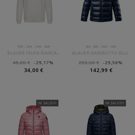
10A
,
12A
,
14A
,
16A
6A
,
8A
,
10A
,
12A
BLAUER FELPA BIANCA...
BLAUER GIUBBOTTO BLU NAVY...
48,00 €
-29,17%
203,00 €
-29,56%
34,00 €
142,99 €
AGGIUNGI AL CARRELLO
AGGIUNGI AL CARRELLO
IN SALDO!
IN SALDO!