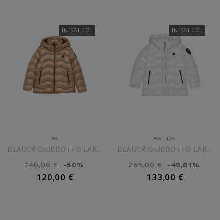
IN SALDO!
IN SALDO!
8A
8A
,
10A
BLAUER GIUBBOTTO LAROSE...
BLAUER GIUBBOTTO LAROSE...
240,00 €
-50%
265,00 €
-49,81%
120,00 €
133,00 €
AGGIUNGI AL CARRELLO
AGGIUNGI AL CARRELLO