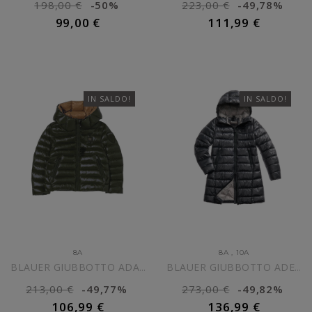
198,00 €
-50%
223,00 €
-49,78%
99,00 €
111,99 €
AGGIUNGI AL CARRELLO
AGGIUNGI AL CARRELLO
IN SALDO!
IN SALDO!
8A
8A
,
10A
BLAUER GIUBBOTTO ADAMS...
BLAUER GIUBBOTTO ADELAIDE...
213,00 €
-49,77%
273,00 €
-49,82%
106,99 €
136,99 €
AGGIUNGI AL CARRELLO
AGGIUNGI AL CARRELLO