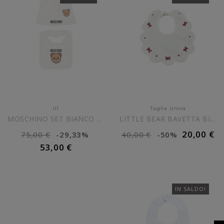
III
Taglia Unica
MOSCHINO SET BIANCO BAVETTA...
LITTLE BEAR BAVETTA BIANCA...
20,00 €
75,00 €
-29,33%
40,00 €
-50%
AGGIUNGI AL CARRELLO
53,00 €
AGGIUNGI AL CARRELLO
IN SALDO!