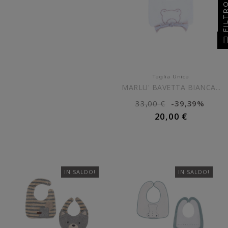
FILT
Taglia Unica
MARLU' BAVETTA BIANCA CON...
33,00 €
-39,39%
20,00 €
AGGIUNGI AL CARRELLO
IN SALDO!
IN SALDO!