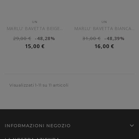
UN
UN
MARLU' BAVETTA BEIGE...
MARLU' BAVETTA BIANCA CON...
29,00 €
-48,28%
31,00 €
-48,39%
15,00 €
16,00 €
AGGIUNGI AL CARRELLO
AGGIUNGI AL CARRELLO
Visualizzati 1-11 su 11 articoli
INFORMAZIONI NEGOZIO