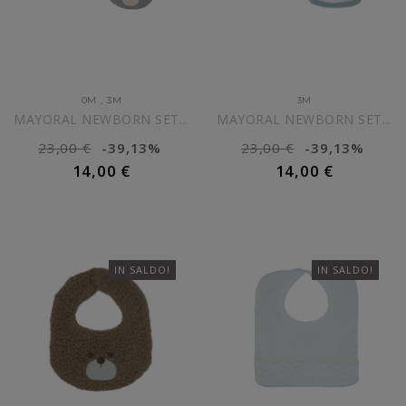
0M
,
3M
3M
MAYORAL NEWBORN SET 2...
MAYORAL NEWBORN SET 2...
23,00 €
-39,13%
23,00 €
-39,13%
14,00 €
14,00 €
AGGIUNGI AL CARRELLO
AGGIUNGI AL CARRELLO
IN SALDO!
IN SALDO!