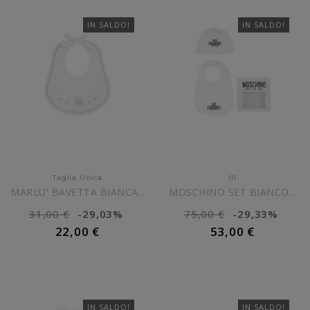
IN SALDO!
IN SALDO!
Taglia Unica
III
MOSCHINO SET BIANCO...
MARLU' BAVETTA BIANCA E...
31,00 €
-29,03%
75,00 €
-29,33%
22,00 €
53,00 €
AGGIUNGI AL CARRELLO
AGGIUNGI AL CARRELLO
IN SALDO!
IN SALDO!