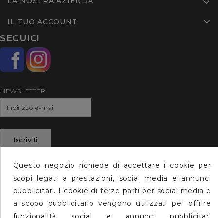
LA NOSTRA AZIENDA
IL TUO ACCOUNT
SEGUICI
NEWSLETTER
Iscriviti
Questo negozio richiede di accettare i cookie per
Instagram
scopi legati a prestazioni, social media e annunci
pubblicitari. I cookie di terze parti per social media e
a scopo pubblicitario vengono utilizzati per offrire
funzionalità social e annunci pubblicitari