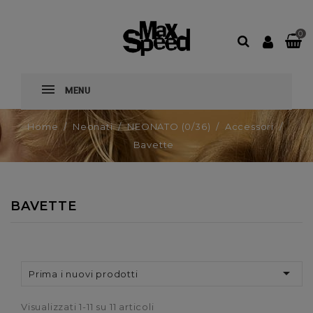
0
MENU
Home
Neonati
NEONATO (0/36)
Accessori
Bavette
BAVETTE

Prima i nuovi prodotti
Visualizzati 1-11 su 11 articoli