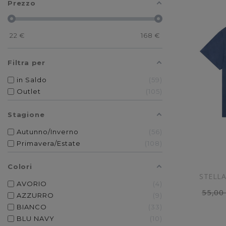
Prezzo
22
€
168
€
Filtra per
in Saldo
59
Outlet
105
Stagione
Autunno/Inverno
56
Primavera/Estate
108
Colori
STELLA
AVORIO
4
55,00
AGG
AZZURRO
9
BIANCO
33
BLU NAVY
10