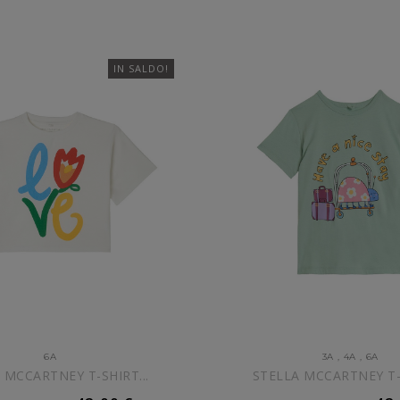
IN SALDO!
6A
3A
,
4A
,
6A
 MCCARTNEY T-SHIRT...
STELLA MCCARTNEY T-S