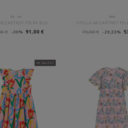
3A
,
4A
18M
MCCARTNEY FELPA BLU...
STELLA MCCARTNEY FELP
91,00 €
5
00 €
-30%
75,00 €
-29,33%
IUNGI AL CARRELLO
AGGIUNGI AL CARR
IN SALDO!