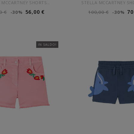
 MCCARTNEY SHORTS...
STELLA MCCARTNEY SHOR
56,00 €
70
0 €
-30%
100,00 €
-30%
IUNGI AL CARRELLO
AGGIUNGI AL CARR
IN SALDO!