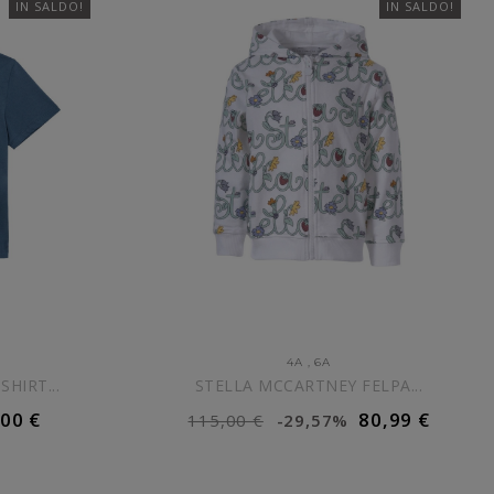
IN SALDO!
IN SALDO!
4A
,
6A
HIRT...
STELLA MCCARTNEY FELPA...
,00 €
80,99 €
115,00 €
-29,57%
ELLO
AGGIUNGI AL CARRELLO