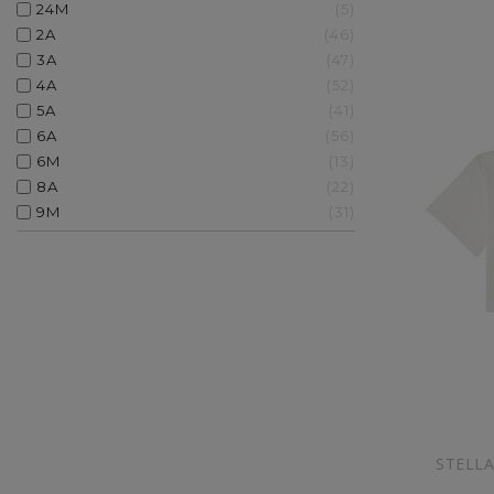
24M
5
2A
46
3A
47
4A
52
5A
41
6A
56
6M
13
8A
22
9M
31
STELLA