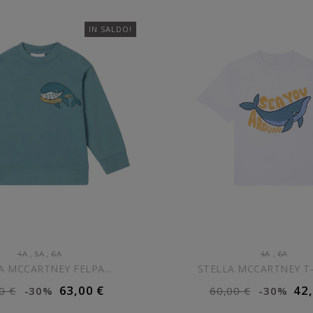
IN SALDO!
4A
,
5A
,
6A
4A
,
6A
A MCCARTNEY FELPA...
STELLA MCCARTNEY T-S
63,00 €
42
0 €
-30%
60,00 €
-30%
IUNGI AL CARRELLO
AGGIUNGI AL CARR