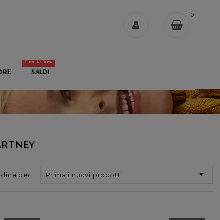
0
Fino Al 30%
ORE
SALDI
ARTNEY

dina per:
Prima i nuovi prodotti