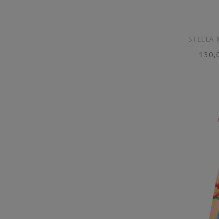
STELLA 
130,
AGG