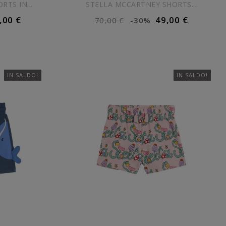
TS IN...
STELLA MCCARTNEY SHORTS...
,00 €
49,00 €
70,00 €
-30%
ELLO
AGGIUNGI AL CARRELLO
IN SALDO!
IN SALDO!