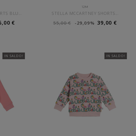
12M
TS BLU...
STELLA MCCARTNEY SHORTS...
6,00 €
39,00 €
55,00 €
-29,09%
ELLO
AGGIUNGI AL CARRELLO
IN SALDO!
IN SALDO!