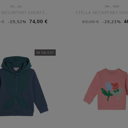
3A
,
4A
9M
,
18M
 MCCARTNEY SHORTS...
STELLA MCCARTNEY SHOR
74,00 €
4
 €
-29,52%
65,00 €
-29,23%
IUNGI AL CARRELLO
AGGIUNGI AL CARR
IN SALDO!