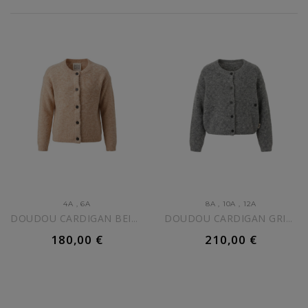
4A
,
6A
8A
,
10A
,
12A
DOUDOU CARDIGAN BEIGE BAMBINA
DOUDOU CARDIGAN GRIGIO BAMBINA
180,00 €
210,00 €
AGGIUNGI AL CARRELLO
AGGIUNGI AL CARRELLO