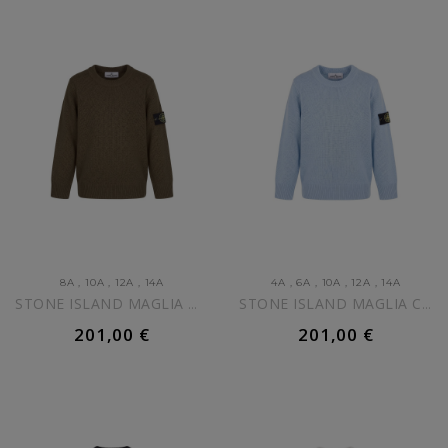
8A
,
10A
,
12A
,
14A
4A
,
6A
,
10A
,
12A
,
14A
STONE ISLAND MAGLIA MARRONE...
STONE ISLAND MAGLIA CELESTE...
201,00 €
201,00 €
AGGIUNGI AL CARRELLO
AGGIUNGI AL CARRELLO