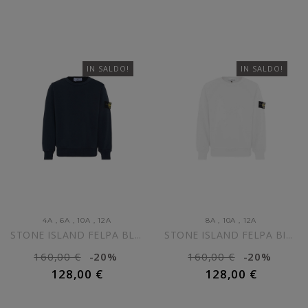
IN SALDO!
IN SALDO!
4A
,
6A
,
10A
,
12A
8A
,
10A
,
12A
STONE ISLAND FELPA BLU NAVY...
STONE ISLAND FELPA BIANCA...
160,00 €
-20%
160,00 €
-20%
128,00 €
128,00 €
AGGIUNGI AL CARRELLO
AGGIUNGI AL CARRELLO