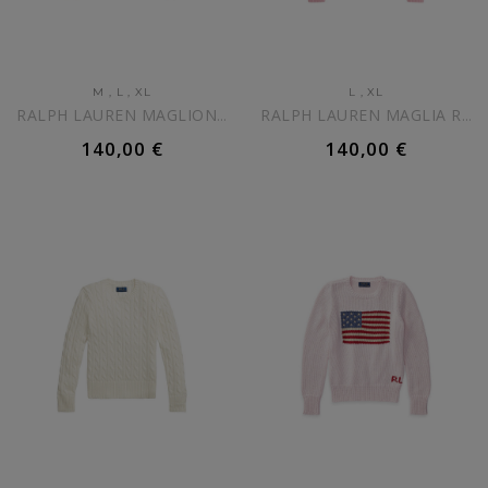
M
,
L
,
XL
L
,
XL
RALPH LAUREN MAGLIONE BEIGE...
RALPH LAUREN MAGLIA ROSA IN...
140,00 €
140,00 €
AGGIUNGI AL CARRELLO
AGGIUNGI AL CARRELLO