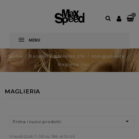
0
MENU
Home
Bambini
BAMBINA 2/18
Abbigliamento
Maglieria
MAGLIERIA

Prima i nuovi prodotti
Visualizzati 1-36 su 184 articoli