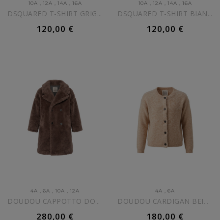
10A
,
12A
,
14A
,
16A
10A
,
12A
,
14A
,
16A
DSQUARED T-SHIRT GRIGIA CON...
DSQUARED T-SHIRT BIANCA CON...
120,00 €
120,00 €
AGGIUNGI AL CARRELLO
AGGIUNGI AL CARRELLO
4A
,
6A
,
10A
,
12A
4A
,
6A
DOUDOU CAPPOTTO DOPPIOPETTO...
DOUDOU CARDIGAN BEIGE BAMBINA
280,00 €
180,00 €
AGGIUNGI AL CARRELLO
AGGIUNGI AL CARRELLO