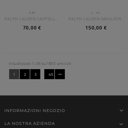
S-M
L
,
XL
RALPH LAUREN CAPPELLO NERO...
RALPH LAUREN MAGLIONE...
70,00 €
150,00 €
AGGIUNGI AL CARRELLO
AGGIUNGI AL CARRELLO
Visualizzati 1-36 su 1593 articoli
…
1
2
3
45
INFORMAZIONI NEGOZIO
LA NOSTRA AZIENDA