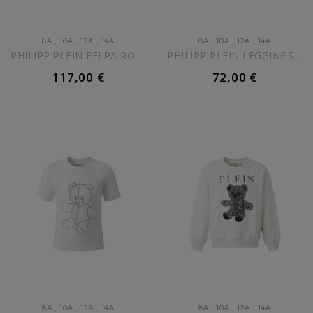
8A
,
10A
,
12A
,
14A
8A
,
10A
,
12A
,
14A
PHILIPP PLEIN FELPA ROSA...
PHILIPP PLEIN LEGGINGS NERI...
117,00 €
72,00 €
AGGIUNGI AL CARRELLO
AGGIUNGI AL CARRELLO
8A
,
10A
,
12A
,
14A
8A
,
10A
,
12A
,
14A