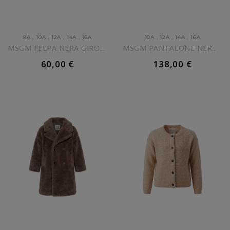
8A
,
10A
,
12A
,
14A
,
16A
10A
,
12A
,
14A
,
16A
MSGM FELPA NERA GIROCOLLO...
MSGM PANTALONE NERO WIDE...
60,00 €
138,00 €
AGGIUNGI AL CARRELLO
AGGIUNGI AL CARRELLO