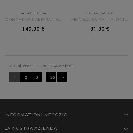
3A
,
4A
,
5A
,
6A
3A
,
4A
,
5A
,
6A
MONNALISA CARDIGAN BLU NAVY...
MONNALISA PANTALONI BLU...
149,00 €
81,00 €
AGGIUNGI AL CARRELLO
AGGIUNGI AL CARRELLO
Visualizzati 1-36 su 1234 articoli
…
1
2
3
35
INFORMAZIONI NEGOZIO
LA NOSTRA AZIENDA