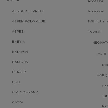
Marchi
Accessori
ALBERTA FERRETTI
Accessori
ASPEN POLO CLUB
T-Shirt ba
ASPESI
Neonati
BABY A
NEONATO
BALMAIN
Mare
BARROW
Bo
BLAUER
Abbig
BUFI
Cap
C.P. COMPANY
Tut
CATYA
Pag