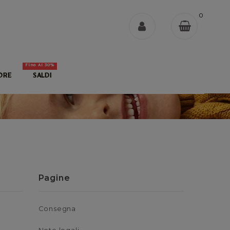
0
Fino Al 30%
ORE
SALDI
Pagine
Consegna