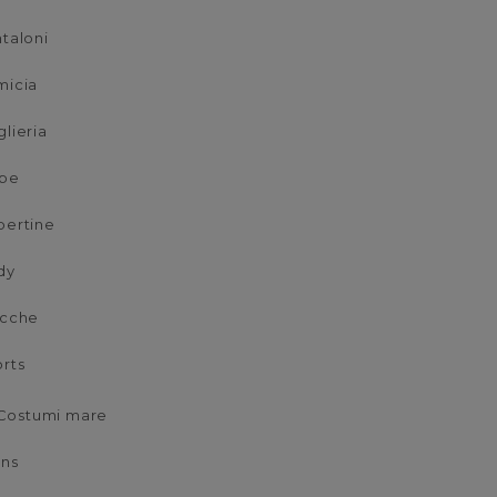
taloni
micia
lieria
lpe
pertine
dy
acche
rts
Costumi mare
ans