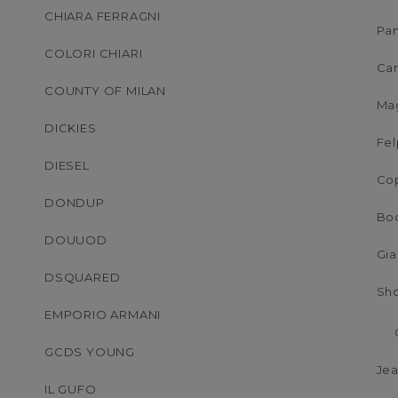
CHIARA FERRAGNI
Pan
COLORI CHIARI
Ca
COUNTY OF MILAN
Mag
DICKIES
Fe
DIESEL
Co
DONDUP
Bo
DOUUOD
Gi
DSQUARED
Sho
EMPORIO ARMANI
GCDS YOUNG
Je
IL GUFO