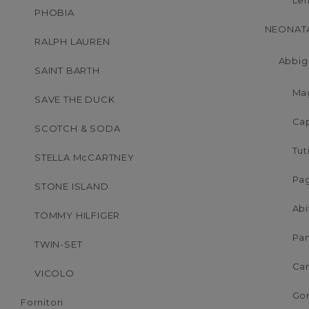
Len
PHOBIA
NEONATA
RALPH LAUREN
Abbig
SAINT BARTH
Mag
SAVE THE DUCK
Cap
SCOTCH & SODA
Tut
STELLA McCARTNEY
Pag
STONE ISLAND
Abi
TOMMY HILFIGER
Pan
TWIN-SET
Ca
VICOLO
Go
Fornitori