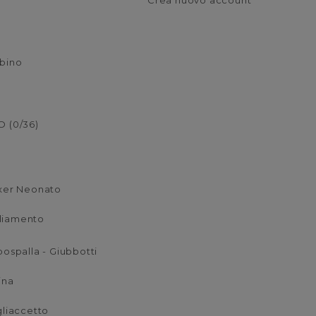
Crea nuovo account
mbino
 (0/36)
xer Neonato
liamento
ospalla - Giubbotti
ina
liaccetto