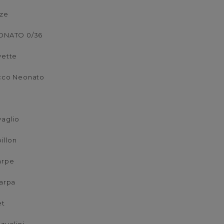
lze
ONATO 0/36
vette
cco Neonato
t
aglio
illon
arpe
arpa
et