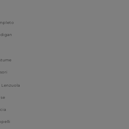
p
mpleto
rdigan
stume
sori
 Lenzuola
rse
cia
pelli