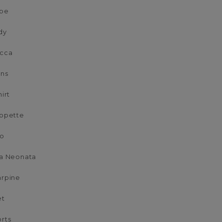
lpe
dy
acca
ans
hirt
opette
lo
a Neonata
arpine
et
rts