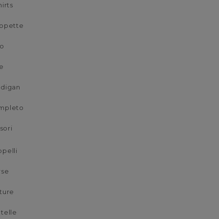
hirts
opette
lo
e
rdigan
mpleto
sori
pelli
rse
ture
telle