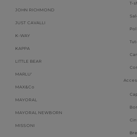
T-s
JOHN RICHMOND
Sal
JUST CAVALLI
Po
K-WAY
Tut
KAPPA
Ca
LITTLE BEAR
Co
MARLU'
Acces
MAX&Co
Cap
MAYORAL
Bo
MAYORAL NEWBORN
Cin
MISSONI
Bre