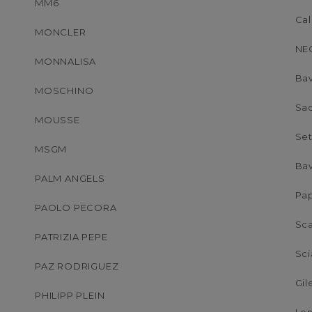
MM6
Ca
MONCLER
NE
MONNALISA
Ba
MOSCHINO
Sa
MOUSSE
Se
MSGM
Bav
PALM ANGELS
Pap
PAOLO PECORA
Sc
PATRIZIA PEPE
Sci
PAZ RODRIGUEZ
Gil
PHILIPP PLEIN