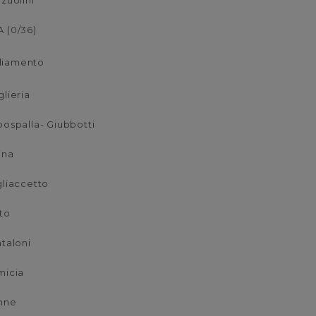
zuolini
 (0/36)
liamento
lieria
ospalla- Giubbotti
ina
liaccetto
to
taloni
micia
nne